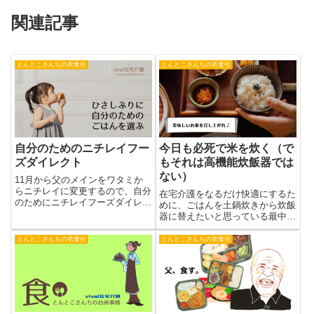
関連記事
とんとこさんちの衣食住
とんとこさんちの衣食住
自分のためのニチレイフー
今日も必死で米を炊く（で
ズダイレクト
もそれは高機能炊飯器では
ない）
11月から父のメインをワタミか
らニチレイに変更するので、自分
在宅介護をなるだけ快適にするた
のためにニチレイフーズダイレク
めに、ごはんを土鍋炊きから炊飯
トの【もち麦ワンディッシュ プ
器に替えたいと思っている最中で
ラス】も一緒に頼んでみました。
す。昨今の炊飯器の高額化に躊躇
している私に、炊飯器のサブスク
とんとこさんちの衣食住
とんとこさんちの衣食住
という選択肢が見えてきました。