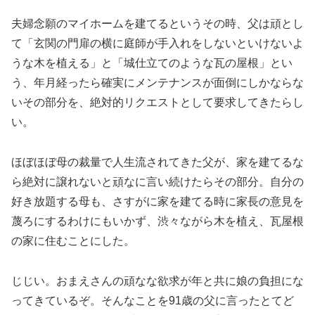
夫婦念願のマイホームを建てるというその時、父は頑とし
て「玄関の門扉の横に庭師が手入れをしないといけないよ
うな木を植える」と「城仕立てのような瓦の屋根」とい
う、年月経ったら確実にメンテナンスが面倒にしかならな
いその部分を、絶対的リクエストとして要求してきたらし
い。
ほぼほぼ母の裁量で人生流されてきた父が、家を建てるな
ら絶対に譲れないと頑なに言い続けたらその部分。自分の
好き放題する母も、さすがに家を建てる時に家長の意見を
蔑ろにするわけにもいかず、渋々ながら木を植え、瓦屋根
の家に住むことにした。
じじい。おまえさんの頑なな欲求が年と共に娘の負担にな
ってきているぞ。そんなことを91歳の父に言ったとてど