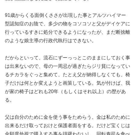
91歳からくる面倒くささが出現した事とアルツハイマー
型認知症のお陰で、多少の物をコソコソと父がデイケアに
行っているすきに処分できるようになったが、まだ断捨離
のような娘主導の行政代執行はできない。
だからといって、流石にずーっっとこのままにしておく事
は出来ないので、母の一周忌が過ぎたらジリ貧になってい
るチカラをぐっと集めて、たとえ父が納得しなくても、椅
子だけは何とか変えようと画策している。気が付けば、我
が家の椅子はどれも20年（もしくはそれ以上）の歴があ
る。
父は自分のために金を使う事をためらう。金は私のために
出来るだけ取っておけと保護者面をする。だけど宝くじは
金額度外視で購入する事を躊躇わないし、回転寿司を食べ