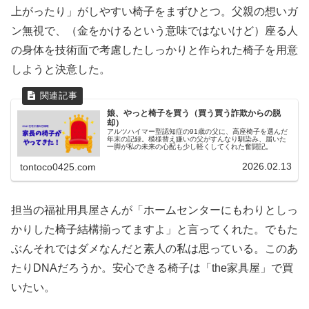
上がったり」がしやすい椅子をまずひとつ。父親の想いガ
ン無視で、（金をかけるという意味ではないけど）座る人
の身体を技術面で考慮したしっかりと作られた椅子を用意
しようと決意した。
娘、やっと椅子を買う（買う買う詐欺からの脱
却）
アルツハイマー型認知症の91歳の父に、高座椅子を選んだ
年末の記録。模様替え嫌いの父がすんなり馴染み、届いた
一脚が私の未来の心配も少し軽くしてくれた奮闘記。
2026.02.13
tontoco0425.com
担当の福祉用具屋さんが「ホームセンターにもわりとしっ
かりした椅子結構揃ってますよ」と言ってくれた。でもた
ぶんそれではダメなんだと素人の私は思っている。このあ
たりDNAだろうか。安心できる椅子は「the家具屋」で買
いたい。