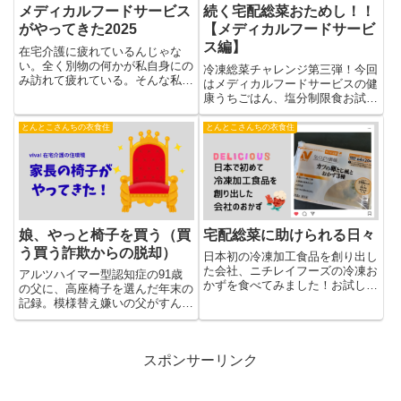
メディカルフードサービス
続く宅配総菜おためし！！
がやってきた2025
【メディカルフードサービ
ス編】
在宅介護に疲れているんじゃな
い。全く別物の何かが私自身にの
冷凍総菜チャレンジ第三弾！今回
み訪れて疲れている。そんな私の
はメディカルフードサービスの健
守護神「冷凍宅配おかず」わずか
康うちごはん、塩分制限食お試し
5分程度で出来上がる美味しい幸
セット（6食）を頼んでみまし
せ。
た。父、満足するかしら・・・
とんとこさんちの衣食住
とんとこさんちの衣食住
娘、やっと椅子を買う（買
宅配総菜に助けられる日々
う買う詐欺からの脱却）
日本初の冷凍加工食品を創り出し
た会社、ニチレイフーズの冷凍お
アルツハイマー型認知症の91歳
かずを食べてみました！お試しセ
の父に、高座椅子を選んだ年末の
ットでお得に試食。日々の暮らし
記録。模様替え嫌いの父がすんな
にプラスしてみませんか？
り馴染み、届いた一脚が私の未来
の心配も少し軽くしてくれた奮闘
記。
スポンサーリンク