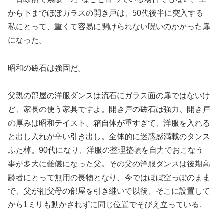
から下までほぼガラスの開き戸は、50代後半に突入する
私にとって、重くて容易に開けられない呪いのかかった扉
になった。
昭和の磁石は強固だ。
父親の部屋の洋服ダンスは流石にガラス面の扉ではないけ
ど、家長の使う家具ですよ。開き戸の磁石は強力、開き戸
の厚みは昭和テイスト。箱自体が重すぎて、洋服を入れる
と出し入れが辛い引き出し。全体的に迷惑感満載のタンス
ふた棹。90代になり、洋服の整理整頓を自力でおこなう
事が多大に難儀になった父。その父の洋服ダンスは後期高
齢者にとって無用の長物となり、今ではほぼ空っぽのまま
で、父が祖父母の部屋を引き継いで以後、そこに設置して
から1ミリも動かされずに同じ位置でそびえ立っている。