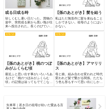
或る日或る時
【孫のあとがき】髪を結う
珍しくむし暑い日だった。買物の
私はただ無造作に髪を束ねること
途中、突然或る家から黒い塊が往
しかできない。祖母のようにはい
来へ投出された。長くのびている
かない。
のは猫である。ついと出てきた男
は、くたくたになっている生き物
祖母の詩
祖母の詩
を更に溝に投込んだ。まるでぼろ
布でも捨てるかのように。猫は頭
を上げて細い声で泣いた。黄色い
【孫のあとがき】桃のつぼ
【孫のあとがき】アマリリ
みがふくらむ頃
ス
最近ふと思い出す事がいろいろあ
母と娘。組み合わせ変われど時代
るけど「桃のつぼみがふくらむ
変われど髪で繋がる関係。ただも
頃」の記憶は辿ってもでてこな
う色も形もすべて思い出にしかな
い。
らないけれど。
矢車草｜若き日の祖母が紡いだ愛ある言
葉と胸の内側