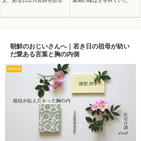
父、ある日出川哲朗を語る
最期の瞳は空をみていた
朝鮮のおじいさんへ｜若き日の祖母が紡い
だ愛ある言葉と胸の内側
祖母の詩