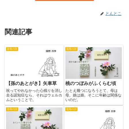
とんとこ
関連記事
祖母の詩
祖母の詩
【孫のあとがき】矢車草
桃のつぼみがふくらむ頃
祝ってやれなかった心残りを消し
たとえ幾つになろうとて、母は
去る認知症なら、それはウェルカ
母。娘は娘。そこに年齢は関係な
ムということで。
いのだ。
祖母の詩
祖母の詩